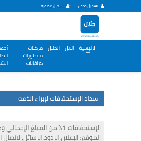
تسجيل دخول
تسجيل عضوية
الرئيسية
الابل
الحلال
مركبات
أجهز
مقطورات
الطا
كرافانات
الش
سداد الإستحقاقات لإبراء الذمه
الإستحقاقات 1% من المبلغ
الموقع: الإعلان,الردود,الرسائل,الاتصا