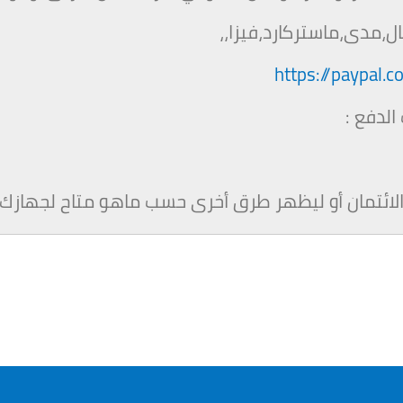
ل،مدى،ماستركارد،فيزا،،
https://paypa
الدفع :
 الائتمان أو ليظهر طرق أخرى حسب ماهو متاح لجهازك 